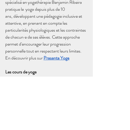
spécialisé en yogathérapie Benjamin Ribeira 
pratique le  yoga depuis plus de 10 
ans, 
développant une pédagogie inclusive et 
attentive, en prenant en compte les 
particularités physiologiques et les contraintes 
de chacun·e de ses élèves. Cette approche 
permet d'encourager leur progression 
personnelle tout en respectant leurs limites.
En découvrir plus sur
Prasanta Yoga
Les cours de yoga
Prasanta Yoga vous propose différents cours 
de yoga au studio à Evian mais également des 
cours à domicile dans le Chablais 
dans les 
communes de
Evian
, Thonon, Publier, 
Allinges, Neuvecelle, Saint-Paul en Chablais, 
Lugrin, Féternes, Maxilly-sur-Léman, 
Champanges.
Voir nos différents 
cours de yoga