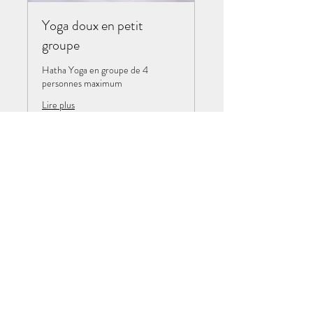
Yoga doux en petit
groupe
Hatha Yoga en groupe de 4
personnes maximum
Lire plus
Chargement des jours...
1 h
15
15 €
euros
Réserver
Découvrir les formules