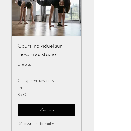
Cours individuel sur
mesure au studio
Lire plus
Chargement des jours...
1 h
35
35 €
euros
Réserver
Découvrir les formules