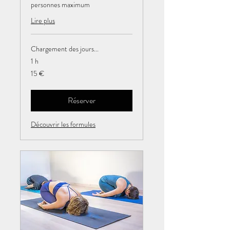
personnes maximum
Lire plus
Chargement des jours...
1 h
15
15 €
euros
Réserver
Découvrir les formules