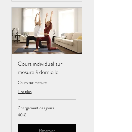
Cours individuel sur
mesure à domicile
Cours sur mesure
Lire plus
Chargement des jours...
40
40 €
euros
Réserver